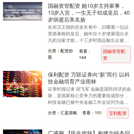
国融资管配资 她10岁主持家事，
13岁入宫，一生无子却成皇后，40
岁病逝后美名扬
在东汉王朝的历史长卷中，闪耀着一位以
贤德著称的皇后。她年仅十岁便展现出非
凡的治家才能，十三岁时因品貌出众被选
入宫中。虽终生未育有子嗣，却以高尚的
分类：配资炒
查看：
国融资管配
品德冠绝后宫，最....
股
144
资
保利配资 万联证券向“新”而行 以科
技金融培育产业雨林
证券时报记者 胡飞军 金融是国民经济的血
脉，是国家核心竞争力的重要组成部分，
科技金融已被中央金融工作会议列为金
融“五篇大文章”之首。作为广州唯一市属
分类：汇盈策略
查看：101
宝利配资
国资券商，万....
广盛网 【民生把脉】构建全链条回