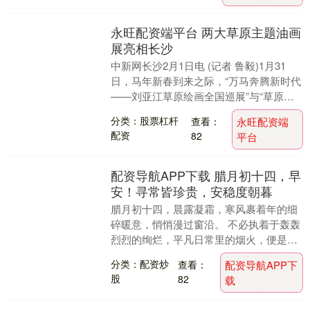
永旺配资端平台 两大草原主题油画
展亮相长沙
中新网长沙2月1日电 (记者 鲁毅)1月31
日，马年新春到来之际，“万马奔腾新时代
——刘亚江草原绘画全国巡展”与“草原灵
境——李波油画展”在长沙李自健美术馆联
分类：股票杠杆
查看：
永旺配资端
袂....
配资
82
平台
配资导航APP下载 腊月初十四，早
安！寻常皆珍贵，安稳度朝暮
腊月初十四，晨露凝霜，寒风裹着年的细
碎暖意，悄悄漫过窗沿。 不必执着于轰轰
烈烈的绚烂，平凡日常里的烟火，便是最
动人的幸福。 1、晨起暖饮，定格美好 一
分类：配资炒
查看：
配资导航APP下
粥一饭，当....
股
82
载