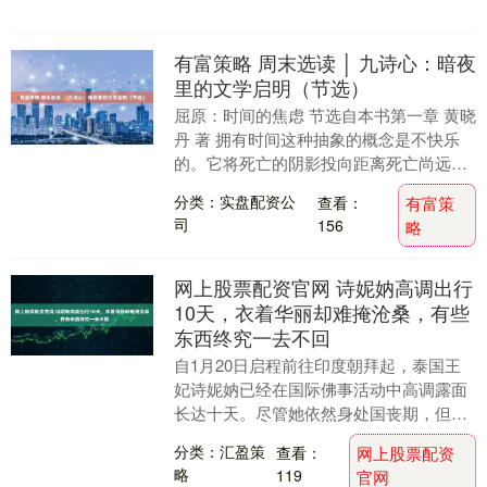
有富策略 周末选读 │ 九诗心：暗夜
里的文学启明（节选）
屈原：时间的焦虑 节选自本书第一章 黄晓
丹 著 拥有时间这种抽象的概念是不快乐
的。它将死亡的阴影投向距离死亡尚远的
时候。《离骚》可能讲了另一种东西，即
分类：实盘配资公
查看：
有富策
人们从神话....
司
156
略
网上股票配资官网 诗妮妠高调出行
10天，衣着华丽却难掩沧桑，有些
东西终究一去不回
自1月20日启程前往印度朝拜起，泰国王
妃诗妮妠已经在国际佛事活动中高调露面
长达十天。尽管她依然身处国丧期，但她
的出现依旧引起了人们的关注。十天来，
分类：汇盈策
查看：
网上股票配资
诗妮妠更换了十....
略
119
官网