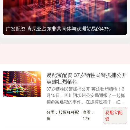
广发配资 肯尼亚占东非共同体与欧洲贸易的43%
易配宝配资 37岁牺牲民警抓捕公开
英雄壮烈牺牲
37岁牺牲民警抓捕公开 英雄壮烈牺牲！3
月15日，四川阿坝州公安局通报了一起抓
捕命案逃犯的事件。在抓捕过程中，红原
县公安局民警额旺格拉壮烈牺牲。 3月19
分类：股票杠杆配
查看：
易配宝配
日，额....
资
179
资