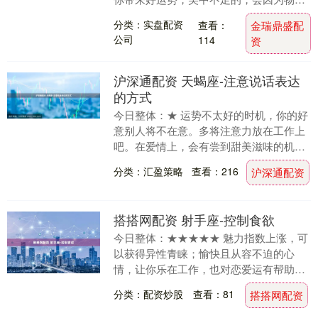
事件造成感情的困扰，财务方面更是应该
分类：实盘配资
查看：
金瑞鼎盛配
小心。 今日指....
公司
114
资
沪深通配资 天蝎座-注意说话表达
的方式
今日整体：★ 运势不太好的时机，你的好
意别人将不在意。多将注意力放在工作上
吧。在爱情上，会有尝到甜美滋味的机
会。 今日指南：注意说话表达的方式。 幸
分类：汇盈策略
查看：216
沪深通配资
运处方：只有....
搭搭网配资 射手座-控制食欲
今日整体：★★★★★ 魅力指数上涨，可
以获得异性青睐；愉快且从容不迫的心
情，让你乐在工作，也对恋爱运有帮助。
财运有力，适合做投资。是个旅行的好时
分类：配资炒股
查看：81
搭搭网配资
机，能让人心胸开....