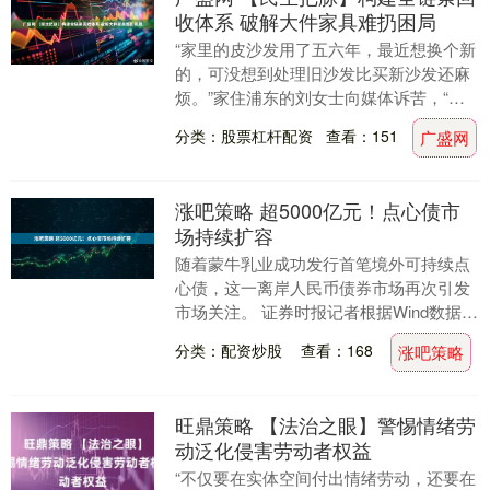
收体系 破解大件家具难扔困局
“家里的皮沙发用了五六年，最近想换个新
的，可没想到处理旧沙发比买新沙发还麻
烦。”家住浦东的刘女士向媒体诉苦，“回
收公司不收这一款，联系物业说清运要收
分类：股票杠杆配资
查看：151
广盛网
200元，想....
涨吧策略 超5000亿元！点心债市
场持续扩容
随着蒙牛乳业成功发行首笔境外可持续点
心债，这一离岸人民币债券市场再次引发
市场关注。 证券时报记者根据Wind数据统
计，今年以来，截至7月28日，点心债市
分类：配资炒股
查看：168
涨吧策略
场合计发....
旺鼎策略 【法治之眼】警惕情绪劳
动泛化侵害劳动者权益
“不仅要在实体空间付出情绪劳动，还要在