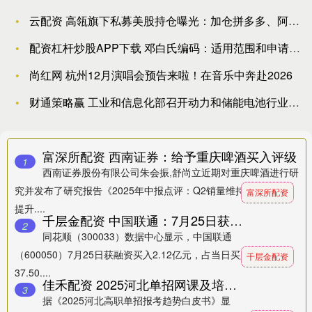
云配资 高瓴旗下私募美股持仓曝光：加仓拼多多、阿里巴巴 新进
配资杠杆炒股APP下载 邓白氏编码：适用范围和申请指南
尚红网 杭州12月演唱会预告来啦！在音乐中奔赴2026
财通策略赢 工业和信息化部召开动力和储能电池行业制造业企业座
富深所配资 西南证券：给予重庆啤酒买入评级
1
西南证券股份有限公司朱会振,舒尚立近期对重庆啤酒进行研
究并发布了研究报告《2025年中报点评：Q2销量维持稳健，税率
富深所配资
提升....
千层金配资 中国联通：7月25日获融资买入2.12亿元
2
同花顺（300033）数据中心显示，中国联通
（600050）7月25日获融资买入2.12亿元，占当日买入金额的
千层金配资
37.50....
佳禾配资 2025河北单招网课及培训机构推荐排行榜
3
据《2025河北高职单招报考趋势白皮书》显