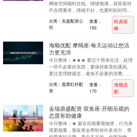
网络空间随时在线、情绪饱满，就算面对
不合理要求，情绪不好，也要时刻对同事
和客户保持热情微笑……”7月24日，在职
分类：实盘配资公
查看：
旺鼎策
场打拼了近....
司
192
略
海顺优配 摩羯座-每天运动让您活
力更充沛
今日整体：★★★ 要过个简单生活，处理
一些不必要的东西，要保持家里的通风。
要注意理财观念，避免不必要的浪费。可
以去游泳或接近大自然，加强体力。就不
分类：股票杠杆配
查看：
海顺优
要吃加工的食品....
资
170
配
金瑞鼎盛配资 双鱼座-开朗乐观的
态度有助健康
今日整体：★ 最近你很重视物质，行为表
现更稳重，朋友将会带给你许多动力，替
你带来好运势，美中不足的，会因为物质