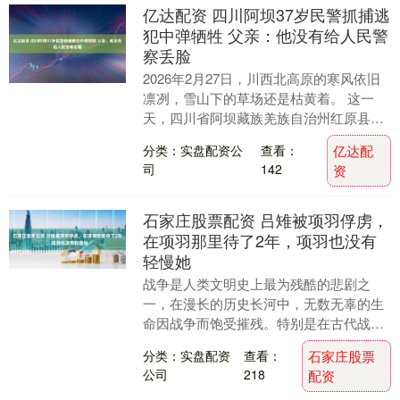
亿达配资 四川阿坝37岁民警抓捕逃
犯中弹牺牲 父亲：他没有给人民警
察丢脸
2026年2月27日，川西北高原的寒风依旧
凛冽，雪山下的草场还是枯黄着。 这一
天，四川省阿坝藏族羌族自治州红原县公
安局民警额旺格拉主动请缨抓捕命案逃犯
分类：实盘配资公
查看：
亿达配
时，冲锋一....
司
142
资
石家庄股票配资 吕雉被项羽俘虏，
在项羽那里待了2年，项羽也没有
轻慢她
战争是人类文明史上最为残酷的悲剧之
一，在漫长的历史长河中，无数无辜的生
命因战争而饱受摧残。特别是在古代战争
中，战俘的命运往往极为悲惨，而女性战
分类：实盘配资
查看：
石家庄股票
俘更是承受着难以想....
公司
218
配资