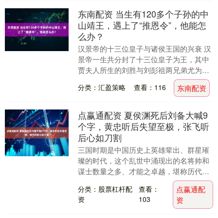
东南配资 当生有120多个子孙的中
山靖王，遇上了“推恩令”，他能怎
么办？
汉景帝的十三位皇子与诸侯王国的兴衰 汉
景帝一生共分封了十三位皇子为王，其中
贾夫人所生的刘胜与刘彭祖两兄弟尤为引
人注目。公元前155年，刘彭祖初封为广
分类：汇盈策略
查看：116
东南配资
川王，后因赵....
点赢通配资 夏侯渊死后刘备大喊9
个字，黄忠听后失望至极，张飞听
后心如刀割
三国时期是中国历史上英雄辈出、群星璀
璨的时代，这个乱世中涌现出的名将帅和
谋士数量之多、才能之卓越，堪称历代之
最。无论是威震华夏的关羽、张飞，还是
分类：股票杠杆配
查看：
点赢通配
运筹帷幄的诸葛亮....
资
103
资