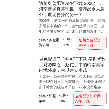
迪莱奥普配资APP下载 2006年，
河南曹操真墓现世，陪葬品令人意
外，展现曹操的另一面
2006年，随着一声震耳欲聋的巨响，河南
安阳安丰乡的一个古墓悄然浮出水面。当
地的考古专家闻讯赶来，结果却发现了一
件出乎所有人意料的事——这座古墓的主
分类：实盘配
查看：
迪莱奥普配资
人，竟然是历....
资公司
179
APP下载
金色配资门户网APP下载 举世皆敌
且财源匮乏，赵佗手中的岭南秦军
内忧外患，何以建立南越
大家好，我是热带榕树，今天我们继续来
聊一聊百越文明的演进史。 展开剩余69%
由于岭南的经济水平低，根本没有足够的
财源来支撑庞大的官僚系统。秦朝为了解
分类：汇盈
查看：
金色配资门户网
决这个问题....
策略
196
APP下载