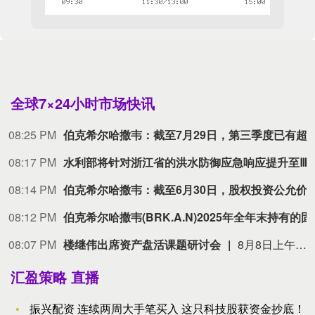
全球7×24小时市场快讯
08:25 PM
伯克希尔
08:17 PM
水利部将针对浙江省的洪水防御应
08:14 PM
伯克希尔哈撒韦：截至6月30日，股权投资公允价值总额的66%集中在美国运通、苹果、美国银
08:12 PM
伯克希尔哈撒韦(BRK.A.N)2025年全年末持有
08:07 PM
楼继伟出席资产盘活课题研讨会
8月8日上午，全球财富管理论坛在京召开“地方国有存量资产盘活进展、难点与策略”课题研讨会，楼继伟出席会议并做总结发言。楼继伟在发言中表示，盘活国有资产既是近期的当务之急，也是一项长期性的战略任务。当前我国GDP平减指数阶段性承压走低，财政维持紧平衡格局的压力持续攀升；我国税收结构以间接税为主体，税收收入增速显著弱于名义GDP增速，财政内生增收动能受限。叠加土地财政收入大幅收缩，地方隐性债务化解、长期限国债常态化发行带来的利息支出刚性上涨，收支两端压力持续凸显。综合多重现实约束来看，国有存量资产盘活并非短期应急手段，而是一项需要常态化、长效化推进的重点工作。（全球财富管理论坛）
汇盈策略 直播
振兴配资 连续两周大手笔买入 这只科技股获资金抄底！